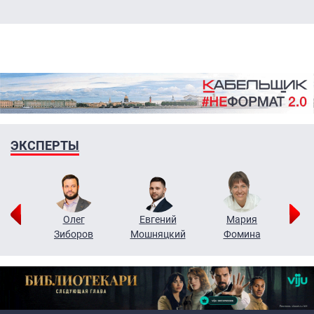
ЭКСПЕРТЫ
рий
Олег
Евгений
Мария
н
Зиборов
Мошняцкий
Фомина