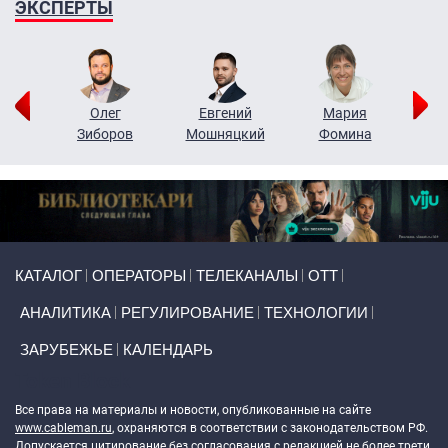
ЭКСПЕРТЫ
рий
Олег
Евгений
Мария
н
Зиборов
Мошняцкий
Фомина
Primary links
КАТАЛОГ
ОПЕРАТОРЫ
ТЕЛЕКАНАЛЫ
ОТТ
АНАЛИТИКА
РЕГУЛИРОВАНИЕ
ТЕХНОЛОГИИ
ЗАРУБЕЖЬЕ
КАЛЕНДАРЬ
Token Block
Все права на материалы и новости, опубликованные на сайте
www.cableman.ru
, охраняются в соответствии с законодательством РФ.
Допускается цитирование без согласования с редакцией не более трети