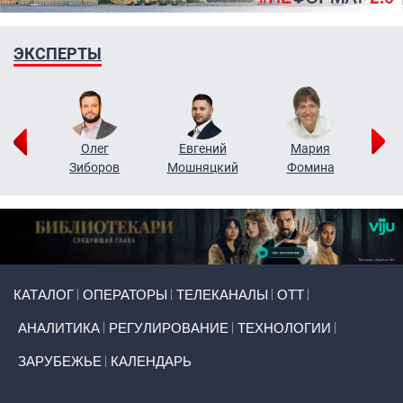
ЭКСПЕРТЫ
рий
Олег
Евгений
Мария
н
Зиборов
Мошняцкий
Фомина
Primary links
КАТАЛОГ
ОПЕРАТОРЫ
ТЕЛЕКАНАЛЫ
ОТТ
АНАЛИТИКА
РЕГУЛИРОВАНИЕ
ТЕХНОЛОГИИ
ЗАРУБЕЖЬЕ
КАЛЕНДАРЬ
Token Block