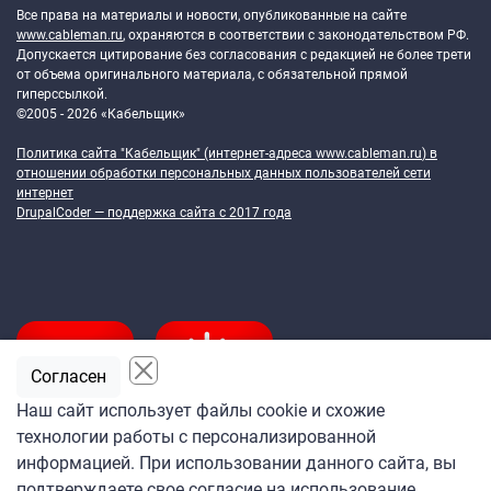
Все права на материалы и новости, опубликованные на сайте
www.cableman.ru
, охраняются в соответствии с законодательством РФ.
Допускается цитирование без согласования с редакцией не более трети
от объема оригинального материала, с обязательной прямой
гиперссылкой.
©2005 - 2026 «Кабельщик»
Политика сайта "Кабельщик" (интернет-адреса
www.cableman.ru
) в
отношении обработки персональных данных пользователей сети
интернет
DrupalCoder — поддержка сайта c 2017 года
Согласен
Наш сайт использует файлы cookie и схожие
технологии работы с персонализированной
Подпишитесь
информацией. При использовании данного сайта, вы
на ежедневную рассылку
подтверждаете свое согласие на использование