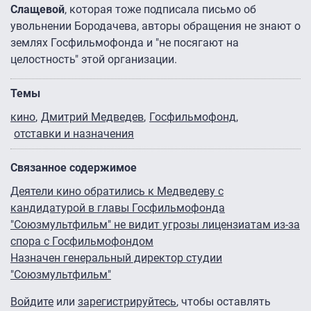
Слащевой
, которая тоже подписала письмо об
увольнении Бородачева, авторы обращения не знают о
землях Госфильмофонда и "не посягают на
целостность" этой организации.
Темы
кино
Дмитрий Медведев
Госфильмофонд
отставки и назначения
Связанное содержимое
Деятели кино обратились к Медведеву с
кандидатурой в главы Госфильмофонда
"Союзмультфильм" не видит угрозы лицензиатам из-за
спора с Госфильмофондом
Назначен генеральный директор студии
"Союзмультфильм"
Войдите
или
зарегистрируйтесь
, чтобы оставлять