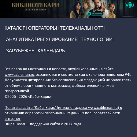
Primary links
КАТАЛОГ
ОПЕРАТОРЫ
ТЕЛЕКАНАЛЫ
ОТТ
АНАЛИТИКА
РЕГУЛИРОВАНИЕ
ТЕХНОЛОГИИ
ЗАРУБЕЖЬЕ
КАЛЕНДАРЬ
Token Block
Все права на материалы и новости, опубликованные на сайте
www.cableman.ru
, охраняются в соответствии с законодательством РФ.
Допускается цитирование без согласования с редакцией не более трети
от объема оригинального материала, с обязательной прямой
гиперссылкой.
©2005 - 2026 «Кабельщик»
Политика сайта "Кабельщик" (интернет-адреса
www.cableman.ru
) в
отношении обработки персональных данных пользователей сети
интернет
DrupalCoder — поддержка сайта c 2017 года