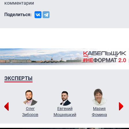
комментарии
Поделиться:
ЭКСПЕРТЫ
рий
Олег
Евгений
Мария
н
Зиборов
Мошняцкий
Фомина