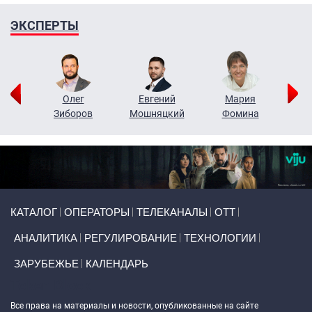
ЭКСПЕРТЫ
рий
Олег
Евгений
Мария
н
Зиборов
Мошняцкий
Фомина
Primary links
КАТАЛОГ
ОПЕРАТОРЫ
ТЕЛЕКАНАЛЫ
ОТТ
АНАЛИТИКА
РЕГУЛИРОВАНИЕ
ТЕХНОЛОГИИ
ЗАРУБЕЖЬЕ
КАЛЕНДАРЬ
Token Block
Все права на материалы и новости, опубликованные на сайте