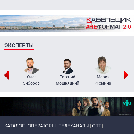
ЭКСПЕРТЫ
рий
Олег
Евгений
Мария
н
Зиборов
Мошняцкий
Фомина
Primary links
КАТАЛОГ
ОПЕРАТОРЫ
ТЕЛЕКАНАЛЫ
ОТТ