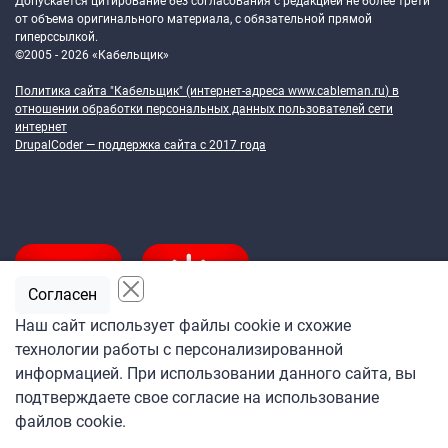
Допускается цитирование без согласования с редакцией не более трети
от объема оригинального материала, с обязательной прямой
гиперссылкой.
©2005 - 2026 «Кабельщик»
Политика сайта "Кабельщик" (интернет-адреса
www.cableman.ru
) в
отношении обработки персональных данных пользователей сети
интернет
DrupalCoder — поддержка сайта c 2017 года
Согласен
Наш сайт использует файлы cookie и схожие
технологии работы с персонализированной
Подпишитесь
информацией. При использовании данного сайта, вы
на ежедневную рассылку
подтверждаете свое согласие на использование
«Кабельщика»
файлов cookie.