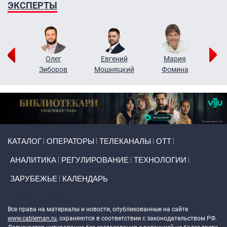
ЭКСПЕРТЫ
рий
Олег
Евгений
Мария
н
Зиборов
Мошняцкий
Фомина
Primary links
КАТАЛОГ
ОПЕРАТОРЫ
ТЕЛЕКАНАЛЫ
ОТТ
АНАЛИТИКА
РЕГУЛИРОВАНИЕ
ТЕХНОЛОГИИ
ЗАРУБЕЖЬЕ
КАЛЕНДАРЬ
Token Block
Все права на материалы и новости, опубликованные на сайте
www.cableman.ru
, охраняются в соответствии с законодательством РФ.