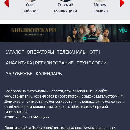
рий
Олег
Евгений
Мария
н
Зиборов
Мошняцкий
Фомина
Primary links
КАТАЛОГ
ОПЕРАТОРЫ
ТЕЛЕКАНАЛЫ
ОТТ
АНАЛИТИКА
РЕГУЛИРОВАНИЕ
ТЕХНОЛОГИИ
ЗАРУБЕЖЬЕ
КАЛЕНДАРЬ
Token Block
Все права на материалы и новости, опубликованные на сайте
www.cableman.ru
, охраняются в соответствии с законодательством РФ.
Допускается цитирование без согласования с редакцией не более трети
от объема оригинального материала, с обязательной прямой
гиперссылкой.
©2005 - 2026 «Кабельщик»
Политика сайта "Кабельщик" (интернет-адреса
www.cableman.ru
) в