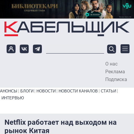
Перейти к основному содержанию
О нас
To
Реклама
Подписка
Primary links bottom
АНОНСЫ
БЛОГИ
НОВОСТИ
НОВОСТИ КАНАЛОВ
СТАТЬИ
ИНТЕРВЬЮ
Netflix работает над выходом на
рынок Китая