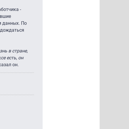
аботчика -
евшие
и данных. По
 дождаться
знь в стране,
се есть, он
сказал он.