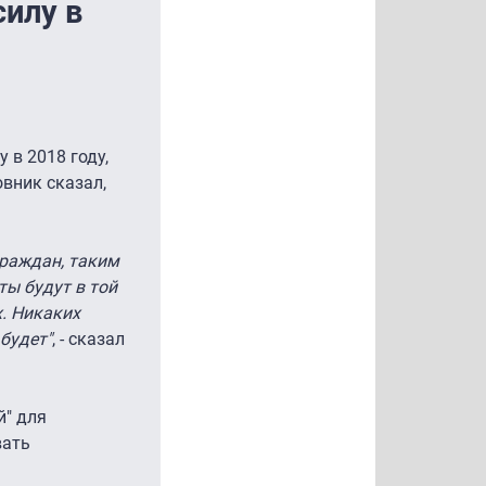
силу в
у в 2018 году,
овник сказал,
граждан, таким
ты будут в той
. Никаких
будет"
, - сказал
й" для
вать