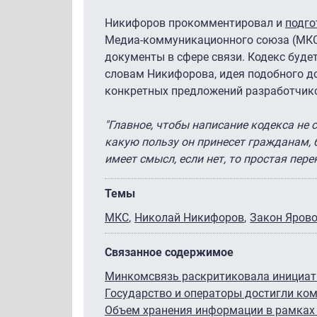
Никифоров прокомментировал и
подго
Медиа-коммуникационного союза (МКС)
документы в сфере связи. Кодекс буде
словам Никифорова, идея подобного д
конкретных предложений разработчик
"Главное, чтобы написание кодекса не 
какую пользу он принесет гражданам, б
имеет смысл, если нет, то простая пе
Темы
МКС
Николай Никифоров
Закон Яров
Связанное содержимое
Минкомсвязь раскритиковала инициатив
Государство и операторы достигли ком
Объем хранения информации в рамках 