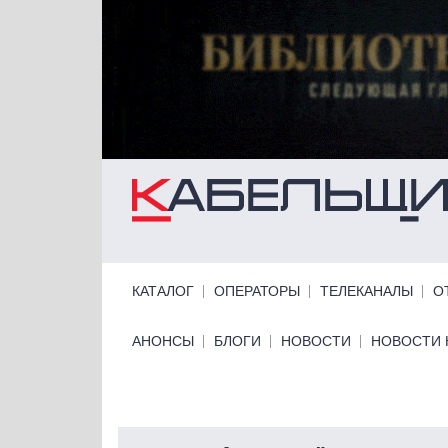
Перейти к основному содержанию
Primary links
КАТАЛОГ
ОПЕРАТОРЫ
ТЕЛЕКАНАЛЫ
О
Primary links bottom
АНОНСЫ
БЛОГИ
НОВОСТИ
НОВОСТИ 