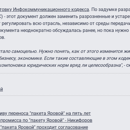
товку Инфокоммуникационного кодекса
. По задумке разр
 - этот документ должен заменить разрозненные и устар
т регулировать всю отрасль, независимо от среды передач
окумента неоднократно обсуждалась ранее, но пока нужно
ов.
стало самоцелью. Нужно понять, как от этого изменится жи
изнесу, экономике. Если такие составляющие в этом кодек
рекомпоновка юридических норм вряд ли целесообразна"
, - 
ой
у переноса "пакета Яровой" на пять лет
промисса по "пакету Яровой" - Никифоров
"пакета Яровой" проходит согласование