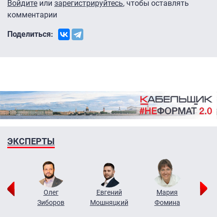
Войдите
или
зарегистрируйтесь
, чтобы оставлять
комментарии
Поделиться:
ЭКСПЕРТЫ
рий
Олег
Евгений
Мария
н
Зиборов
Мошняцкий
Фомина