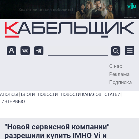
Перейти к основному содержанию
О нас
To
Реклама
Подписка
Primary links bottom
АНОНСЫ
БЛОГИ
НОВОСТИ
НОВОСТИ КАНАЛОВ
СТАТЬИ
ИНТЕРВЬЮ
"Новой сервисной компании"
разрешили купить IMHO Vi и