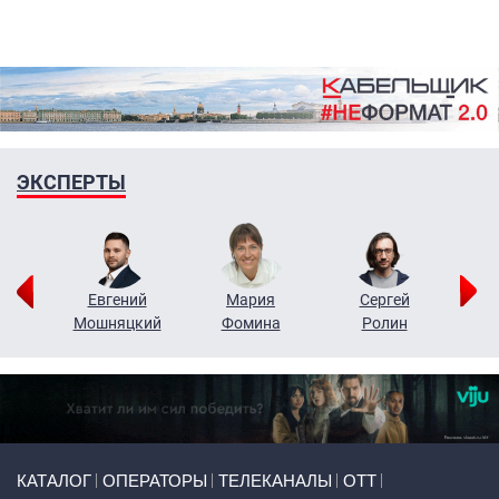
ЭКСПЕРТЫ
ор
Евгений
Мария
Сергей
Н
ко
Мошняцкий
Фомина
Ролин
Primary links
КАТАЛОГ
ОПЕРАТОРЫ
ТЕЛЕКАНАЛЫ
ОТТ