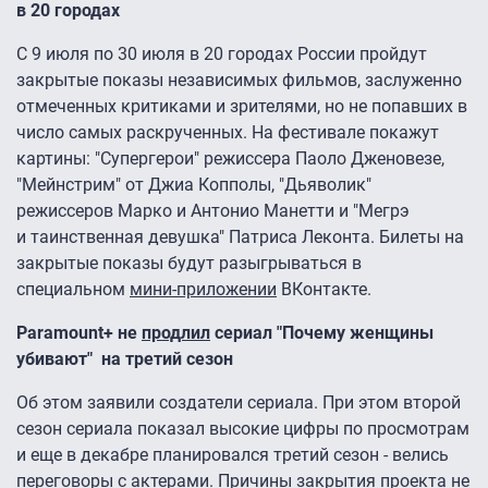
в 20 городах
С 9 июля по 30 июля в 20 городах России пройдут
закрытые показы независимых фильмов, заслуженно
отмеченных критиками и зрителями, но не попавших в
число самых раскрученных. На фестивале покажут
картины: "Супергерои" режиссера Паоло Дженовезе,
"Мейнстрим" от Джиа Копполы, "Дьяволик"
режиссеров Марко и Антонио Манетти и "Мегрэ
и таинственная девушка" Патриса Леконта. Билеты на
закрытые показы будут разыгрываться в
специальном
мини-приложении
ВКонтакте.
Paramount+ не
продлил
сериал "Почему женщины
убивают" на третий сезон
Об этом заявили создатели сериала. При этом второй
сезон сериала показал высокие цифры по просмотрам
и еще в декабре планировался третий сезон - велись
переговоры с актерами. Причины закрытия проекта не