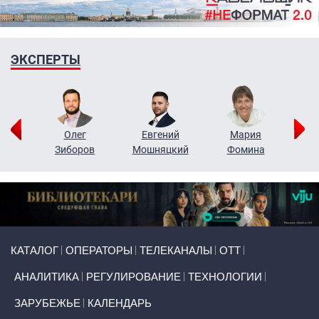
ЭКСПЕРТЫ
рий
Олег
Евгений
Мария
н
Зиборов
Мошняцкий
Фомина
Primary links
КАТАЛОГ
ОПЕРАТОРЫ
ТЕЛЕКАНАЛЫ
ОТТ
АНАЛИТИКА
РЕГУЛИРОВАНИЕ
ТЕХНОЛОГИИ
ЗАРУБЕЖЬЕ
КАЛЕНДАРЬ