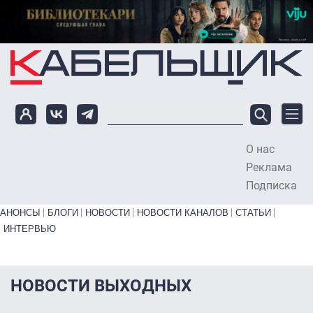
Перейти к основному содержанию
О нас
To
Реклама
Подписка
Primary links bottom
АНОНСЫ
БЛОГИ
НОВОСТИ
НОВОСТИ КАНАЛОВ
СТАТЬИ
ИНТЕРВЬЮ
НОВОСТИ ВЫХОДНЫХ