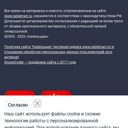
Token Block
Все права на материалы и новости, опубликованные на сайте
www.cableman.ru
, охраняются в соответствии с законодательством РФ.
Допускается цитирование без согласования с редакцией не более трети
от объема оригинального материала, с обязательной прямой
гиперссылкой.
©2005 - 2026 «Кабельщик»
Политика сайта "Кабельщик" (интернет-адреса
www.cableman.ru
) в
отношении обработки персональных данных пользователей сети
интернет
DrupalCoder — поддержка сайта c 2017 года
Согласен
Наш сайт использует файлы cookie и схожие
технологии работы с персонализированной
Подпишитесь
информацией. При использовании данного сайта, вы