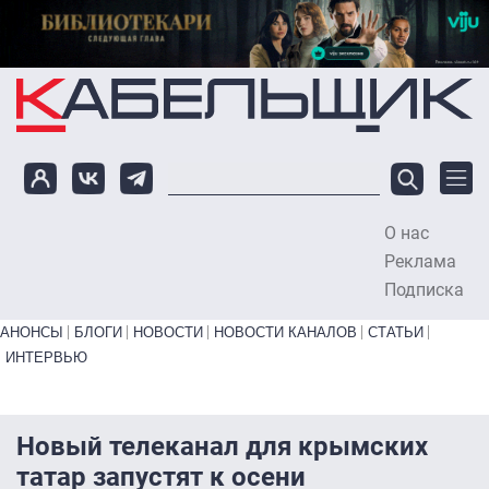
Перейти к основному содержанию
О нас
To
Реклама
Подписка
Primary links bottom
АНОНСЫ
БЛОГИ
НОВОСТИ
НОВОСТИ КАНАЛОВ
СТАТЬИ
ИНТЕРВЬЮ
Новый телеканал для крымских
татар запустят к осени