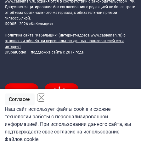
www.cableman.ru
, охраняются в соответствии с законодательством РФ.
Допускается цитирование без согласования с редакцией не более трети
от объема оригинального материала, с обязательной прямой
гиперссылкой.
©2005 - 2026 «Кабельщик»
Политика сайта "Кабельщик" (интернет-адреса
www.cableman.ru
) в
отношении обработки персональных данных пользователей сети
интернет
DrupalCoder — поддержка сайта c 2017 года
Согласен
Наш сайт использует файлы cookie и схожие
технологии работы с персонализированной
Подпишитесь
информацией. При использовании данного сайта, вы
на ежедневную рассылку
подтверждаете свое согласие на использование
«Кабельщика»
файлов cookie.