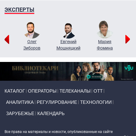
ЭКСПЕРТЫ
рий
Олег
Евгений
Мария
н
Зиборов
Мошняцкий
Фомина
Primary links
КАТАЛОГ
ОПЕРАТОРЫ
ТЕЛЕКАНАЛЫ
ОТТ
АНАЛИТИКА
РЕГУЛИРОВАНИЕ
ТЕХНОЛОГИИ
ЗАРУБЕЖЬЕ
КАЛЕНДАРЬ
Token Block
Все права на материалы и новости, опубликованные на сайте