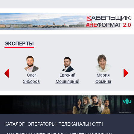
ЭКСПЕРТЫ
рий
Олег
Евгений
Мария
н
Зиборов
Мошняцкий
Фомина
Primary links
КАТАЛОГ
ОПЕРАТОРЫ
ТЕЛЕКАНАЛЫ
ОТТ