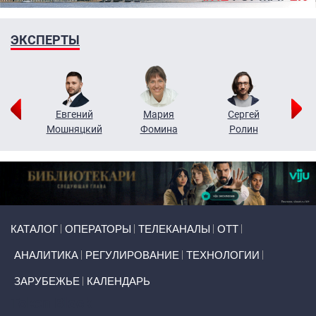
ЭКСПЕРТЫ
ор
Евгений
Мария
Сергей
Н
ко
Мошняцкий
Фомина
Ролин
Primary links
КАТАЛОГ
ОПЕРАТОРЫ
ТЕЛЕКАНАЛЫ
ОТТ
АНАЛИТИКА
РЕГУЛИРОВАНИЕ
ТЕХНОЛОГИИ
ЗАРУБЕЖЬЕ
КАЛЕНДАРЬ
Token Block