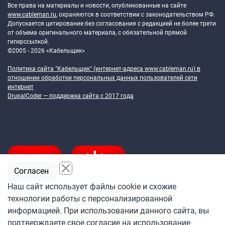
Все права на материалы и новости, опубликованные на сайте
www.cableman.ru
, охраняются в соответствии с законодательством РФ.
Допускается цитирование без согласования с редакцией не более трети
от объема оригинального материала, с обязательной прямой
гиперссылкой.
©2005 - 2026 «Кабельщик»
Политика сайта "Кабельщик" (интернет-адреса
www.cableman.ru
) в
отношении обработки персональных данных пользователей сети
интернет
DrupalCoder — поддержка сайта c 2017 года
Согласен
Наш сайт использует файлы cookie и схожие
технологии работы с персонализированной
Подпишитесь
информацией. При использовании данного сайта, вы
на ежедневную рассылку
подтверждаете свое согласие на использование