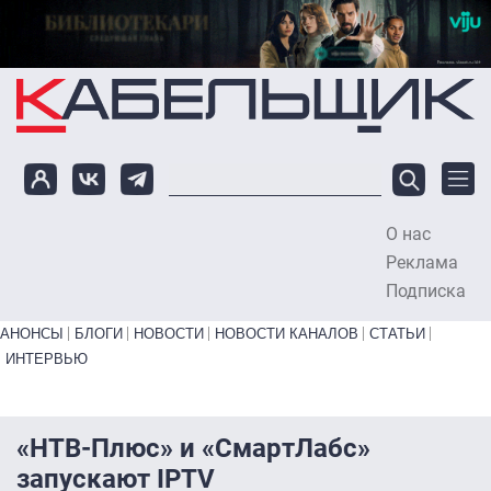
Перейти к основному содержанию
О нас
To
Реклама
Подписка
Primary links bottom
АНОНСЫ
БЛОГИ
НОВОСТИ
НОВОСТИ КАНАЛОВ
СТАТЬИ
ИНТЕРВЬЮ
«НТВ-Плюс» и «СмартЛабс»
запускают IPTV