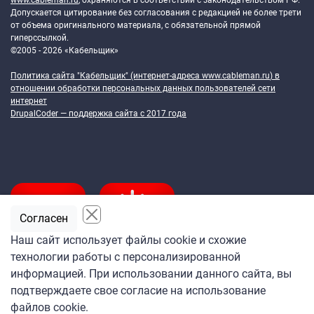
www.cableman.ru
, охраняются в соответствии с законодательством РФ.
Допускается цитирование без согласования с редакцией не более трети
от объема оригинального материала, с обязательной прямой
гиперссылкой.
©2005 - 2026 «Кабельщик»
Политика сайта "Кабельщик" (интернет-адреса
www.cableman.ru
) в
отношении обработки персональных данных пользователей сети
интернет
DrupalCoder — поддержка сайта c 2017 года
Согласен
Наш сайт использует файлы cookie и схожие
технологии работы с персонализированной
Подпишитесь
информацией. При использовании данного сайта, вы
на ежедневную рассылку
подтверждаете свое согласие на использование
«Кабельщика»
файлов cookie.