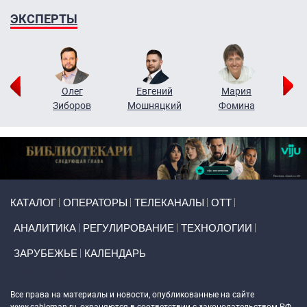
ЭКСПЕРТЫ
рий
Олег
Евгений
Мария
н
Зиборов
Мошняцкий
Фомина
Primary links
КАТАЛОГ
ОПЕРАТОРЫ
ТЕЛЕКАНАЛЫ
ОТТ
АНАЛИТИКА
РЕГУЛИРОВАНИЕ
ТЕХНОЛОГИИ
ЗАРУБЕЖЬЕ
КАЛЕНДАРЬ
Token Block
Все права на материалы и новости, опубликованные на сайте