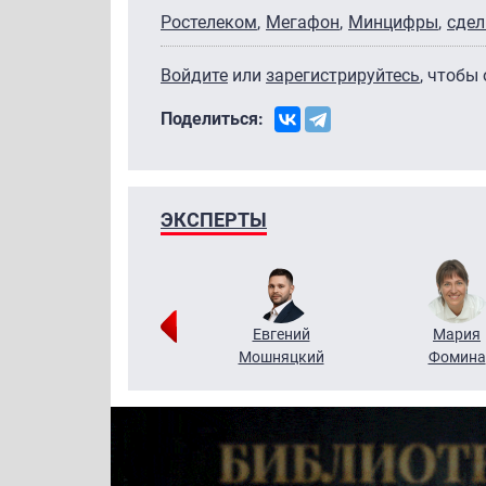
Ростелеком
Мегафон
Минцифры
сдел
Войдите
или
зарегистрируйтесь
, чтобы
Поделиться:
ЭКСПЕРТЫ
Виктор
Евгений
Мария
Бритько
Мошняцкий
Фомина