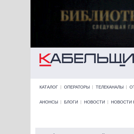
Перейти к основному содержанию
Primary links
КАТАЛОГ
ОПЕРАТОРЫ
ТЕЛЕКАНАЛЫ
О
Primary links bottom
АНОНСЫ
БЛОГИ
НОВОСТИ
НОВОСТИ 