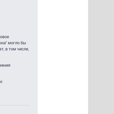
ровое
она" могло бы
т, в том числе,
жения
 к