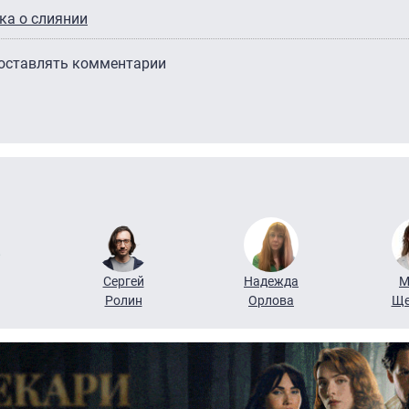
ка о слиянии
 оставлять комментарии
Сергей
Надежда
М
Ролин
Орлова
Ще