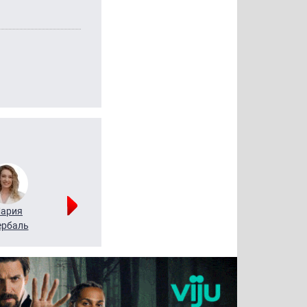
ария
Алексей
Татьяна
рбаль
Леонтьев
Воронова