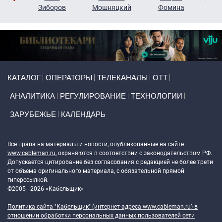
н
Зиборов
Мошняцкий
Фомина
Primary links
КАТАЛОГ
ОПЕРАТОРЫ
ТЕЛЕКАНАЛЫ
ОТТ
АНАЛИТИКА
РЕГУЛИРОВАНИЕ
ТЕХНОЛОГИИ
ЗАРУБЕЖЬЕ
КАЛЕНДАРЬ
Token Block
Все права на материалы и новости, опубликованные на сайте
www.cableman.ru
, охраняются в соответствии с законодательством РФ.
Допускается цитирование без согласования с редакцией не более трети
от объема оригинального материала, с обязательной прямой
гиперссылкой.
©2005 - 2026 «Кабельщик»
Политика сайта "Кабельщик" (интернет-адреса
www.cableman.ru
) в
отношении обработки персональных данных пользователей сети