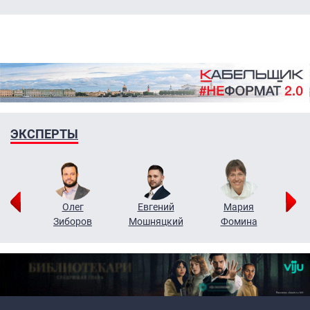
ЭКСПЕРТЫ
рий
Олег
Евгений
Мария
н
Зиборов
Мошняцкий
Фомина