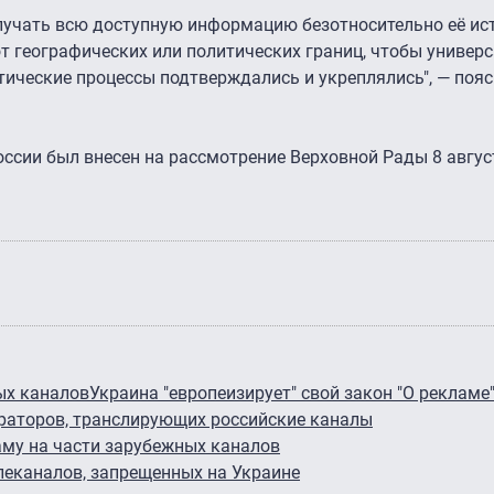
лучать всю доступную информацию безотносительно её ист
т географических или политических границ, чтобы универ
тические процессы подтверждались и укреплялись", — поя
оссии был внесен на рассмотрение Верховной Рады 8 авгус
ых каналов
Украина "европеизирует" свой закон "О рекламе
раторов, транслирующих российские каналы
аму на части зарубежных каналов
леканалов, запрещенных на Украине