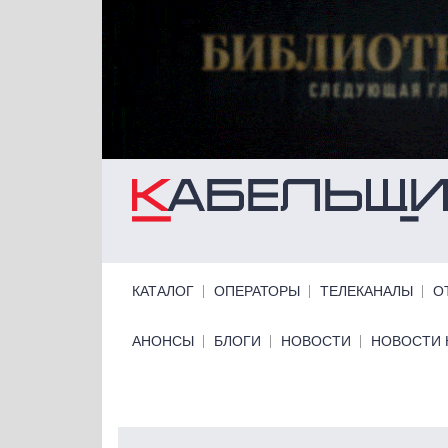
Перейти к основному содержанию
Primary links
КАТАЛОГ
ОПЕРАТОРЫ
ТЕЛЕКАНАЛЫ
О
Primary links bottom
АНОНСЫ
БЛОГИ
НОВОСТИ
НОВОСТИ 