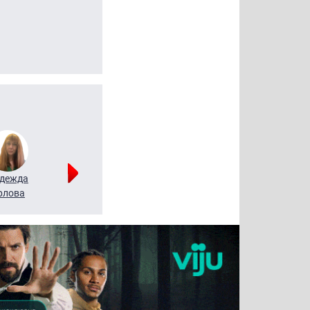
дежда
Мария
Алексей
рлова
Щербаль
Леонтьев