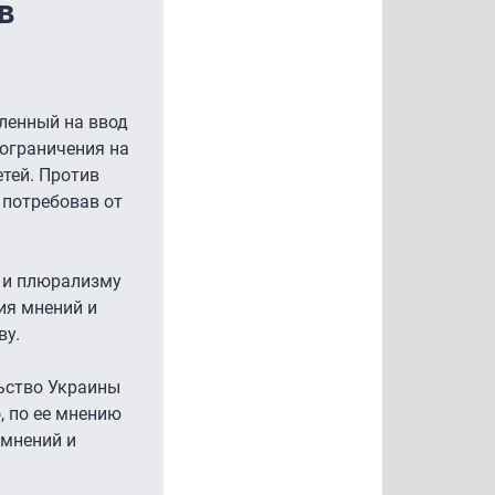
в
ленный на ввод
 ограничения на
тей. Против
 потребовав от
 и плюрализму
ия мнений и
ву.
ьство Украины
, по ее мнению
 мнений и