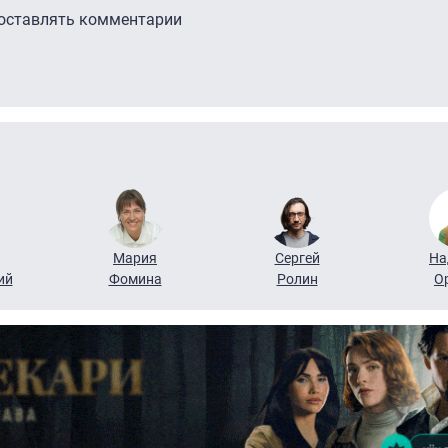
 оставлять комментарии
Мария
Сергей
На
ий
Фомина
Ролин
О