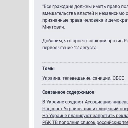
"Все граждане должны иметь право по
вмешательства властей и независимо о
признанные права человека и демокра
Миятович.
Добавим, что проект санкций против Р
первое чтение 12 августа.
Темы
Украина
телевещание
санкции
ОБСЕ
Связанное содержимое
В Украине создают Ассоциацию нишев
Нацсовет Украины лишит лицензий опе
На Украине планируют запретить рекл
РБК ТВ пополнил список российских те