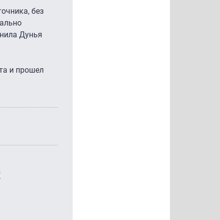
очника, без
сально
снила Дунья
та и прошел
"