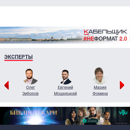
ЭКСПЕРТЫ
рий
Олег
Евгений
Мария
н
Зиборов
Мошняцкий
Фомина