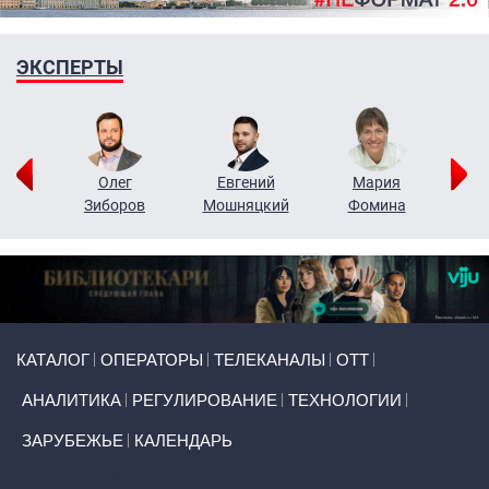
ЭКСПЕРТЫ
рий
Олег
Евгений
Мария
н
Зиборов
Мошняцкий
Фомина
Primary links
КАТАЛОГ
ОПЕРАТОРЫ
ТЕЛЕКАНАЛЫ
ОТТ
АНАЛИТИКА
РЕГУЛИРОВАНИЕ
ТЕХНОЛОГИИ
ЗАРУБЕЖЬЕ
КАЛЕНДАРЬ
Token Block