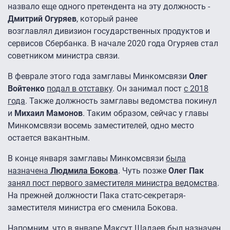
назвало еще одного претендента на эту должность -
Дмитрий Огуряев
, который ранее
возглавлял дивизион государственных продуктов и
сервисов Сбербанка. В начале 2020 года Огуряев стал
советником министра связи.
В феврале этого года замглавы Минкомсвязи
Олег
Войтенко
подал в отставку
. Он занимал пост
с 2018
года
. Также должность замглавы ведомства покинул
и
Михаил Мамонов
. Таким образом, сейчас у главы
Минкомсвязи восемь заместителей, одно место
остается вакантным.
В конце января замглавы Минкомсвязи
была
назначена
Людмила Бокова
. Чуть позже
Олег Пак
занял пост первого заместителя министра ведомства
.
На прежней должности Пака статс-секретаря-
заместителя министра его сменила Бокова.
Напомним, что в январе Максут Шадаев
был назначен