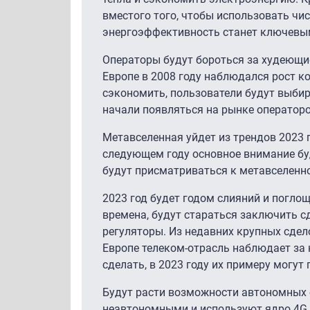
вместого того, чтобы использовать чис
энергоэффективность станет ключевым
Операторы будут бороться за худеющи
Европе в 2008 году наблюдался рост к
сэкономить, пользователи будут выби
начали появляться на рынке операторо
Метавселенная уйдет из трендов 2023 г
следующем году основное внимание буд
будут присматриваться к метавселенно
2023 год будет годом слияний и погло
времена, будут стараться заключить сд
регуляторы. Из недавних крупных сделок
Европе телеком-отрасль наблюдает за к
сделать, в 2023 году их примеру могут
Будут расти возможности автономных 
неавтономными и используют ядро 4G