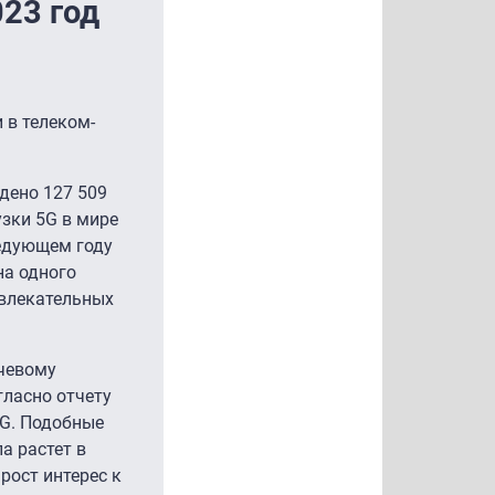
023 год
 в телеком-
дено 127 509
узки 5G в мире
ледующем году
на одного
звлекательных
ючевому
гласно отчету
5G. Подобные
а растет в
рост интерес к