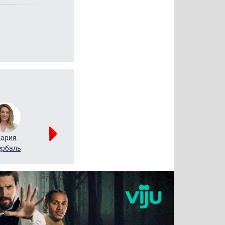
ария
Алексей
Татьяна
рбаль
Леонтьев
Воронова