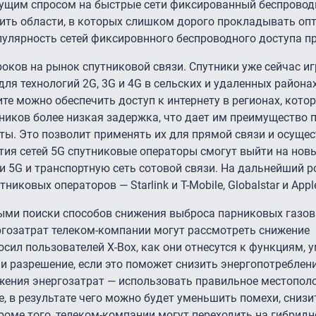
стущим спросом на быстрые сети фиксированный беспровод
ить области, в которых слишком дорого прокладывать оп
опулярность сетей фиксировнного беспроводного доступа п
роков на рынок спутниковой связи. Спутники уже сейчас 
для технологий 2G, 3G и 4G в сельских и удаленных района
те можно обеспечить доступ к интернету в регионах, кото
тников более низкая задержка, что дает им преимущество 
ы. Это позволит применять их для прямой связи и осуще
тия сетей 5G спутниковые операторы смогут выйти на нов
ти 5G и транспортную сеть сотовой связи. На дальнейший р
иковых операторов — Starlink и T-Mobile, Globalstar и Appl
ными поиски способов снижения выброса парниковых газов
ргозатрат телеком-компании могут рассмотреть снижение
просил пользователей X-Box, как они отнесутся к функциям
 и разрешение, если это поможет снизить энергопотреблени
жения энергозатрат — использовать правильное местопол
 в результате чего можно будет уменьшить помехи, сниз
роме того, телеком-компании могут переходить на гибридн