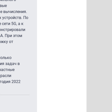
овые
е вычисления.
 устройств. По
 сети 5G, а к
монстрировали
A. При этом
ржку от
только
ия задач в
частные
трасли
угодия 2022