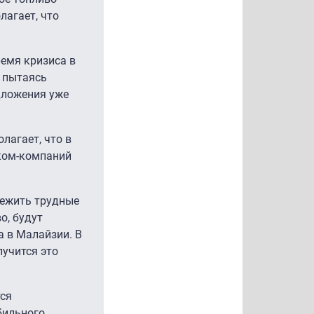
лагает, что
емя кризиса в
о пытаясь
дложения уже
лагает, что в
еком-компаний
режить трудные
о, будут
a в Малайзии. В
лучится это
тся
бильного