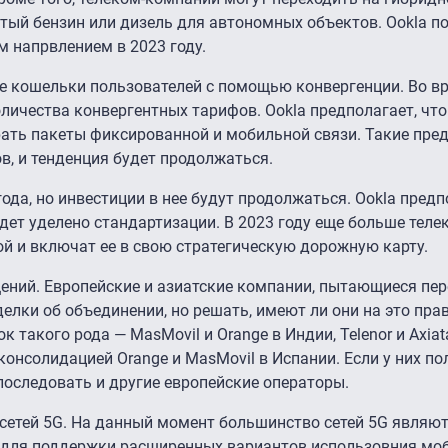
тый бензин или дизель для автономных объектов. Ookla по
 напрвлением в 2023 году.
е кошельки пользователей с помощью конвергенции. Во вр
оличества конвергентных тарифов. Ookla предполагает, чт
рать пакеты фиксированной и мобильной связи. Такие пре
в, и тенденция будет продолжаться.
ода, но инвестиции в нее будут продолжаться. Ookla предпо
ет уделено стандартизации. В 2023 году еще больше тел
й и включат ее в свою стратегическую дорожную карту.
щений. Европейские и азиатские компании, пытающиеся пе
елки об объединении, но решать, имеют ли они на это прав
 такого рода — MasMovil и Orange в Индии, Telenor и Axiat
онсолидацией Orange и MasMovil в Испании. Если у них по
 последовать и другие европейские операторы.
сетей 5G. На данный момент большинство сетей 5G являю
 для поддержки расширенных вариантов использовния мо