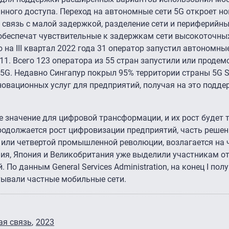
ного доступа. Переход на автономные сети 5G откроет н
связь с малой задержкой, разделение сети и периферийны
обеспечат чувствительные к задержкам сети высокоточных
 на III квартал 2022 года 31 оператор запустил автономные
11. Всего 123 оператора из 55 стран запустили или проде
5G. Недавно Сингапур покрыл 95% территории страны 5G S
овационных услуг для предприятий, получая на это подде
 значение для цифровой трансформации, и их рост будет 
продолжается рост цифровизации предприятий, часть решен
 или четвертой промышленной революции, возлагается на 
ния, Япония и Великобритания уже выделили участникам о
По данным General Services Administration, на конец I пол
ртывали частные мобильные сети.
ая связь
2023