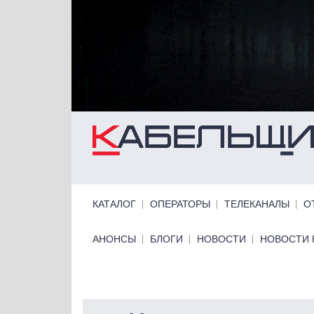
Перейти к основному содержанию
Primary links
КАТАЛОГ
ОПЕРАТОРЫ
ТЕЛЕКАНАЛЫ
О
Primary links bottom
АНОНСЫ
БЛОГИ
НОВОСТИ
НОВОСТИ 