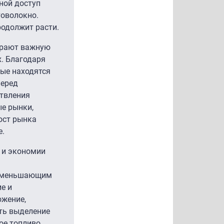
ной доступ
товолокно.
родолжит расти.
играют важную
х. Благодаря
рые находятся
перед
ствления
ые рынки,
ост рынка
e.
 и экономии
, уменьшающим
е и
ожение,
ить выделение
ое топливо