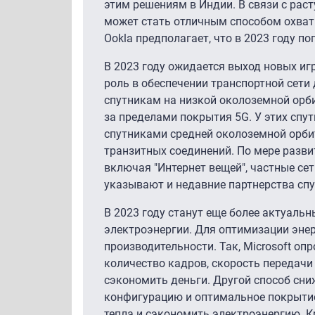
этим решениям в Индии. В связи с ра
может стать отличным способом охват
Ookla предполагает, что в 2023 году п
В 2023 году ожидается выход новых иг
роль в обеспечении транспортной сети 
спутникам на низкой околоземной орби
за пределами покрытия 5G. У этих спу
спутниками средней околоземной орбит
транзитных соединений. По мере разви
включая "Интернет вещей", частные се
указывают и недавние партнерства спутн
В 2023 году станут еще более актуаль
электроэнергии. Для оптимизации эне
производительности. Так, Microsoft о
количество кадров, скорость передачи
сэкономить деньги. Другой способ сни
конфигурацию и оптимальное покрытие,
тепла и сэкономить электроэнергию. К