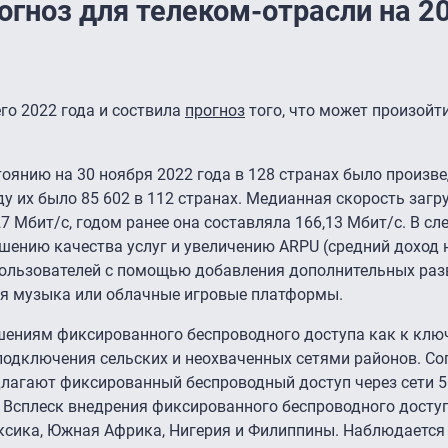
огноз для телеком-отрасли на 2
го 2022 года и соствила
прогноз
того, что может произойти
тоянию на 30 ноября 2022 года в 128 странах было произве
у их было 85 602 в 112 странах. Медианная скорость загр
,27 Мбит/с, годом ранее она составляла 166,13 Мбит/с. В с
шению качества услуг и увеличению ARPU (средний доход 
пользователей с помощью добавления дополнительных ра
овая музыка или облачные игровые платформы.
ешениям фиксированного беспроводного доступа как к кл
подключения сельских и неохваченных сетями районов. Со
редлагают фиксированный беспроводный доступ через сети 
 Всплеск внедрения фиксированного беспроводного доступ
ксика, Южная Африка, Нигерия и Филиппины. Наблюдается 