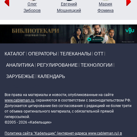
рий
Олег
Евгений
Мария
н
Зиборов
Мошняцкий
Фомина
Primary links
КАТАЛОГ
ОПЕРАТОРЫ
ТЕЛЕКАНАЛЫ
ОТТ
АНАЛИТИКА
РЕГУЛИРОВАНИЕ
ТЕХНОЛОГИИ
ЗАРУБЕЖЬЕ
КАЛЕНДАРЬ
Token Block
Все права на материалы и новости, опубликованные на сайте
www.cableman.ru
, охраняются в соответствии с законодательством РФ.
Допускается цитирование без согласования с редакцией не более трети
от объема оригинального материала, с обязательной прямой
гиперссылкой.
©2005 - 2026 «Кабельщик»
Политика сайта "Кабельщик" (интернет-адреса
www.cableman.ru
) в