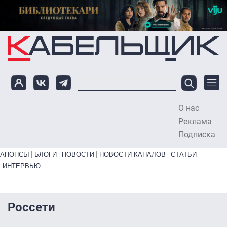
Перейти к основному содержанию
О нас
To
Реклама
Подписка
Primary links bottom
АНОНСЫ
БЛОГИ
НОВОСТИ
НОВОСТИ КАНАЛОВ
СТАТЬИ
ИНТЕРВЬЮ
Россети