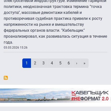
электросетевой инфраструктуре. Изменение тарифной
политики, неоднозначная трактовка термина "точка
доступа", массовые демонтажи кабелей и
противоречивая судебная практика привели к росту
напряженности на рынке и вмешательству
федеральных органов власти. "Кабельщик"
проанализировал, как развивалась ситуация в течение
года.
03.03.2026 15:26
Нумерация страниц
Текущая страница
Page
Page
Page
Page
Page
Следующая стран
Последняя ст
1
2
3
4
5
6
›
»