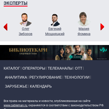
ЭКСПЕРТЫ
рий
Олег
Евгений
Мария
н
Зиборов
Мошняцкий
Фомина
Primary links
КАТАЛОГ
ОПЕРАТОРЫ
ТЕЛЕКАНАЛЫ
ОТТ
АНАЛИТИКА
РЕГУЛИРОВАНИЕ
ТЕХНОЛОГИИ
ЗАРУБЕЖЬЕ
КАЛЕНДАРЬ
Token Block
Все права на материалы и новости, опубликованные на сайте
www.cableman.ru
, охраняются в соответствии с законодательством РФ.