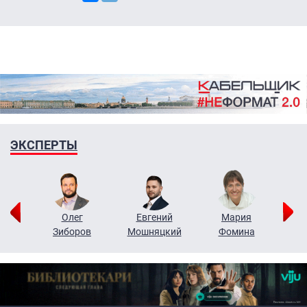
ЭКСПЕРТЫ
рий
Олег
Евгений
Мария
н
Зиборов
Мошняцкий
Фомина