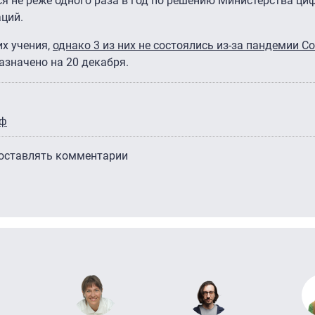
я не реже одного раза в год по решению Министерства ци
ций.
их учения,
однако 3 из них не состоялись из-за пандемии Co
значено на 20 декабря.
ф
 оставлять комментарии