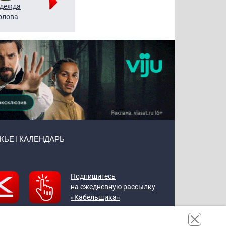
дежда
Мария
Алексей
рлова
Щербаль
Леонтьев
ЖЬЕ
КАЛЕНДАРЬ
Подпишитесь
на ежедневную рассылку
«Кабельщика»