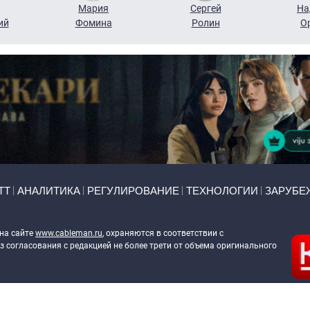
Мария
Сергей
На
ий
Фомина
Ролин
О
ТТ
АНАЛИТИКА
РЕГУЛИРОВАНИЕ
ТЕХНОЛОГИИ
ЗАРУБЕ
 на сайте
www.cableman.ru
, охраняются в соответствии с
 согласования с редакцией не более трети от объема оригинального
ableman.ru
) в отношении обработки персональных данных