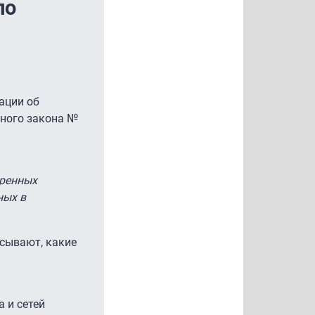
по
ации об
ьного закона №
тренных
ных в
исывают, какие
 и сетей