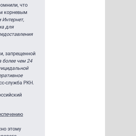
помнили, что
ым корневым
 Интернет,
ма для
предоставления
и, запрещенной
 более чем 24
суицидальной
перативное
есс-служба РКН.
оссийский
беспечению
сно этому