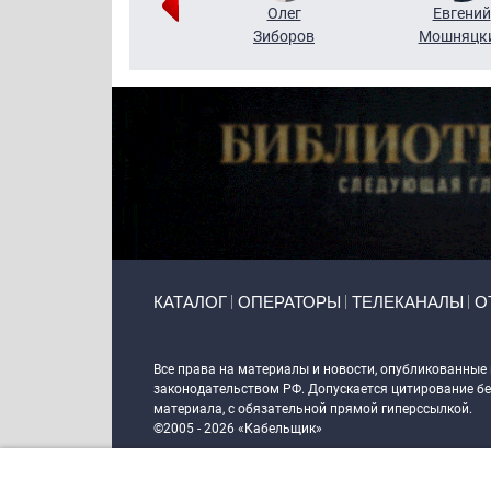
Григорий
Олег
Евгений
Кузин
Зиборов
Мошняцк
Primary links
КАТАЛОГ
ОПЕРАТОРЫ
ТЕЛЕКАНАЛЫ
О
Token Block
Все права на материалы и новости, опубликованные
законодательством РФ. Допускается цитирование без
материала, с обязательной прямой гиперссылкой.
©2005 - 2026 «Кабельщик»
Политика сайта "Кабельщик" (интернет-адреса
www.c
пользователей сети интернет