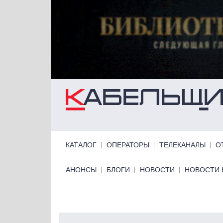
Перейти к основному содержанию
Primary links
КАТАЛОГ
ОПЕРАТОРЫ
ТЕЛЕКАНАЛЫ
О
Primary links bottom
АНОНСЫ
БЛОГИ
НОВОСТИ
НОВОСТИ 