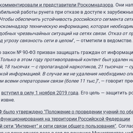
комментировали и представители Роскомнадзора
. Они на
абильной работы рунета при отказе в доступе к зарубежн
Чтобы обеспечить устойчивость российского сегмента сети
оскомнадзор техническую информацию, которая необходи
добных чрезвычайных ситуаций на сетях связи. Отказ от 
 угрозу связность сети в целом
", — отметили в ведомстве.
о закон № 90-ФЗ призван защищать граждан от информаци
Только в этом году противоправный контент был удален на
й, 18 тысячах — с пропагандой наркотиков, 21 тысячах — 
ской информацией. В случае же не удаления необходимо о
и всеми операторами связи (более 11 тыс.)
", — говорит пр
"
вступил в силу 1 ноября 2019 года
. Его цель — защитить р
 извне.
Ф было утверждено "Положение о проведении учений по о
о функционирования на территории Российской Федерации
ети "Интернет" и сети связи общего пользования"
. Согла