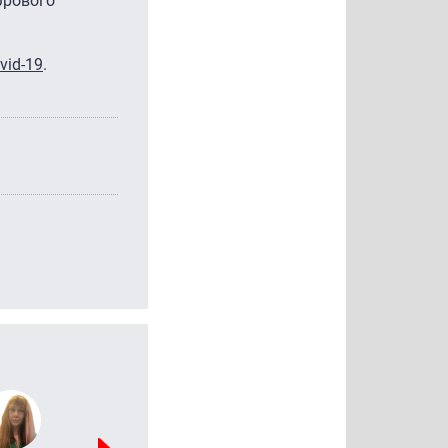
фрового
vid-19
.