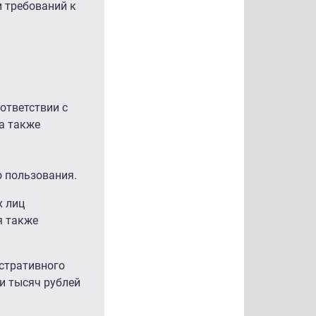
и требований к
ответствии с
а также
 пользования.
х лиц
я также
стративного
и тысяч рублей