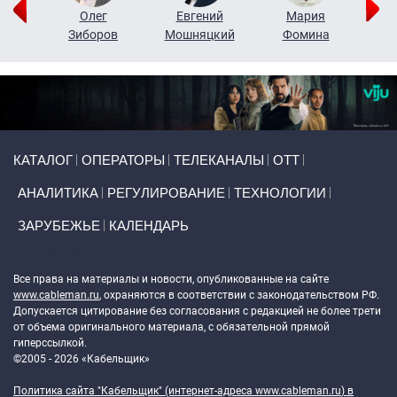
рий
Олег
Евгений
Мария
н
Зиборов
Мошняцкий
Фомина
Primary links
КАТАЛОГ
ОПЕРАТОРЫ
ТЕЛЕКАНАЛЫ
ОТТ
АНАЛИТИКА
РЕГУЛИРОВАНИЕ
ТЕХНОЛОГИИ
ЗАРУБЕЖЬЕ
КАЛЕНДАРЬ
Token Block
Все права на материалы и новости, опубликованные на сайте
www.cableman.ru
, охраняются в соответствии с законодательством РФ.
Допускается цитирование без согласования с редакцией не более трети
от объема оригинального материала, с обязательной прямой
гиперссылкой.
©2005 - 2026 «Кабельщик»
Политика сайта "Кабельщик" (интернет-адреса
www.cableman.ru
) в