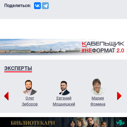
Поделиться:
ЭКСПЕРТЫ
рий
Олег
Евгений
Мария
н
Зиборов
Мошняцкий
Фомина