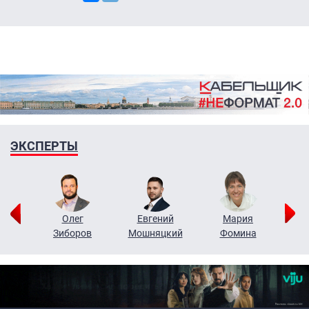
ЭКСПЕРТЫ
рий
Олег
Евгений
Мария
н
Зиборов
Мошняцкий
Фомина