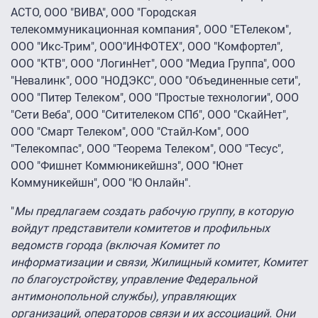
АСТО, ООО "ВИВА", ООО "Городская
телекоммуникационная компания", ООО "ЕТелеком",
ООО "Икс-Трим", ООО"ИНФОТЕХ", ООО "Комфортел",
ООО "КТВ", ООО "ЛогинНет", ООО "Медиа Группа", ООО
"Невалинк", ООО "НОДЭКС", ООО "Объединенные сети",
ООО "Питер Телеком", ООО "Простые технологии", ООО
"Сети Веба", ООО "Ситителеком СПб", ООО "СкайНет",
ООО "Смарт Телеком", ООО "Стайл-Ком", ООО
"Телекомпас", ООО "Теорема Телеком", ООО "Тесус",
ООО "Фишнет Коммюникейшнз", ООО "Юнет
Коммуникейшн", ООО "Ю Онлайн".
"
Мы предлагаем создать рабочую группу, в которую
войдут представители комитетов и профильных
ведомств города (включая Комитет по
информатизации и связи, Жилищный комитет, Комитет
по благоустройству, управление Федеральной
антимонопольной службы), управляющих
организаций, операторов связи и их ассоциаций. Они