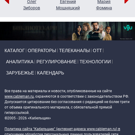
рий
Олег
Евгений
Мария
н
Зиборов
Мошняцкий
Фомина
Primary links
КАТАЛОГ
ОПЕРАТОРЫ
ТЕЛЕКАНАЛЫ
ОТТ
АНАЛИТИКА
РЕГУЛИРОВАНИЕ
ТЕХНОЛОГИИ
ЗАРУБЕЖЬЕ
КАЛЕНДАРЬ
Token Block
Все права на материалы и новости, опубликованные на сайте
www.cableman.ru
, охраняются в соответствии с законодательством РФ.
Допускается цитирование без согласования с редакцией не более трети
от объема оригинального материала, с обязательной прямой
гиперссылкой.
©2005 - 2026 «Кабельщик»
Политика сайта "Кабельщик" (интернет-адреса
www.cableman.ru
) в
отношении обработки персональных данных пользователей сети