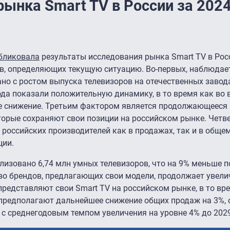
ынка Smart TV в России за 2024
бликовала
результаты исследования рынка Smart TV в Росс
, определяющих текущую ситуацию. Во-первых, наблюдае
но с ростом выпуска телевизоров на отечественных завода
ода показали положительную динамику, в то время как во 
е снижение. Третьим фактором является продолжающееся
торые сохраняют свои позиции на российском рынке. Четв
российских производителей как в продажах, так и в обще
ции.
ализовано 6,74 млн умных телевизоров, что на 9% меньше 
во брендов, предлагающих свои модели, продолжает увели
редставляют свои Smart TV на российском рынке, в то вре
д предполагают дальнейшее снижение общих продаж на 3%,
 с среднегодовым темпом увеличения на уровне 4% до 2029