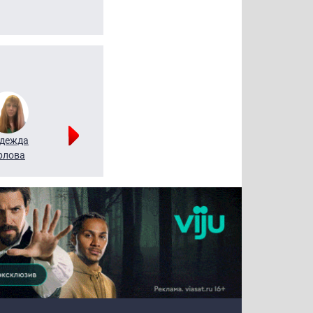
дежда
Мария
Алексей
рлова
Щербаль
Леонтьев