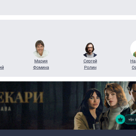
Мария
Сергей
На
ий
Фомина
Ролин
О