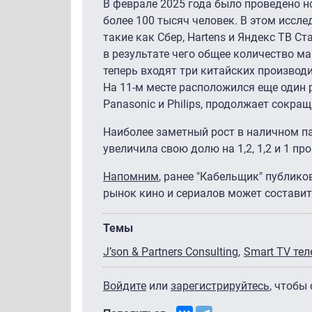
В феврале 2025 года было проведено н
более 100 тысяч человек. В этом иссл
такие как Сбер, Hartens и Яндекс ТВ Ста
в результате чего общее количество м
теперь входят три китайских производит
На 11-м месте расположился еще один р
Panasonic и Philips, продолжает сокращ
Наиболее заметный рост в наличном пар
увеличила свою долю на 1,2, 1,2 и 1 пр
Напомним
, ранее "Кабельщик" публико
рынок кино и сериалов может составит
Темы
J’son & Partners Consulting
Smart TV те
Войдите
или
зарегистрируйтесь
, чтобы