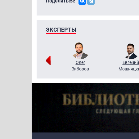
Поделиться:
ЭКСПЕРТЫ
Григорий
Олег
Евгений
Кузин
Зиборов
Мошняцк