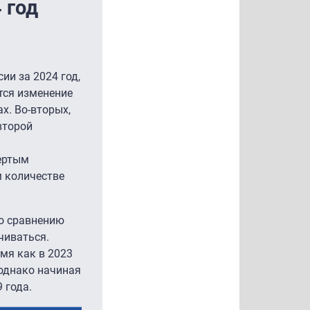
 год
ии за 2024 год,
тся изменение
х. Во-вторых,
второй
ертым
м количестве
по сравнению
чиваться.
мя как в 2023
 однако начиная
 года.