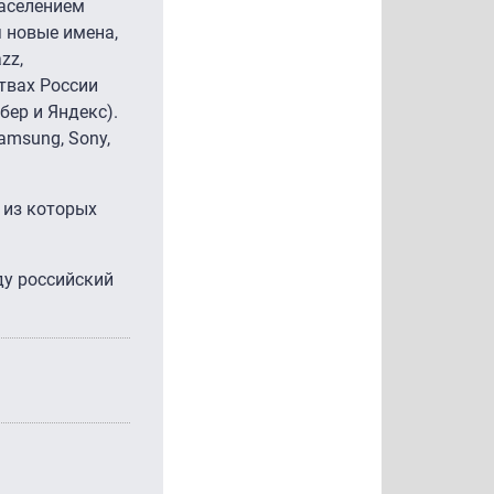
населением
я новые имена,
zz,
твах России
бер и Яндекс).
amsung, Sony,
 из которых
ду российский