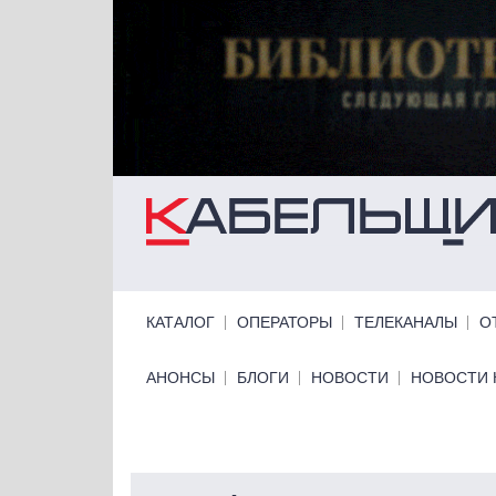
Перейти к основному содержанию
Primary links
КАТАЛОГ
ОПЕРАТОРЫ
ТЕЛЕКАНАЛЫ
О
Primary links bottom
АНОНСЫ
БЛОГИ
НОВОСТИ
НОВОСТИ 