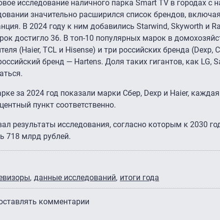
овое исследование наличного парка Smart TV в городах с 
едовании значительно расширился список брендов, включа
нция. В 2024 году к ним добавились Starwind, Skyworth и Ra
арок достигло 36. В топ-10 популярных марок в домохозяйс
еля (Haier, TCL и Hisense) и три российских бренда (Dexp, С
оссийский бренд — Hartens. Доля таких гигантов, как LG, S
аться.
ке за 2024 год показали марки Сбер, Dexp и Haier, каждая
оцентный пункт соответственно.
вал результаты исследования, согласно которым к 2030 го
ь 718 млрд рублей.
левизоры
данные исследований
итоги года
 оставлять комментарии