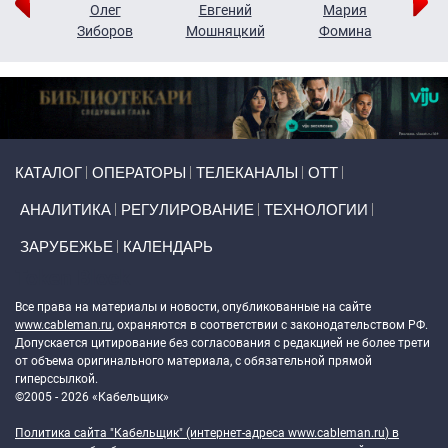
рий
Олег
Евгений
Мария
н
Зиборов
Мошняцкий
Фомина
Primary links
КАТАЛОГ
ОПЕРАТОРЫ
ТЕЛЕКАНАЛЫ
ОТТ
АНАЛИТИКА
РЕГУЛИРОВАНИЕ
ТЕХНОЛОГИИ
ЗАРУБЕЖЬЕ
КАЛЕНДАРЬ
Token Block
Все права на материалы и новости, опубликованные на сайте
www.cableman.ru
, охраняются в соответствии с законодательством РФ.
Допускается цитирование без согласования с редакцией не более трети
от объема оригинального материала, с обязательной прямой
гиперссылкой.
©2005 - 2026 «Кабельщик»
Политика сайта "Кабельщик" (интернет-адреса
www.cableman.ru
) в