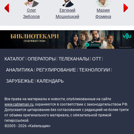
рий
Олег
Евгений
Мария
н
Зиборов
Мошняцкий
Фомина
Primary links
КАТАЛОГ
ОПЕРАТОРЫ
ТЕЛЕКАНАЛЫ
ОТТ
АНАЛИТИКА
РЕГУЛИРОВАНИЕ
ТЕХНОЛОГИИ
ЗАРУБЕЖЬЕ
КАЛЕНДАРЬ
Token Block
Все права на материалы и новости, опубликованные на сайте
www.cableman.ru
, охраняются в соответствии с законодательством РФ.
Допускается цитирование без согласования с редакцией не более трети
от объема оригинального материала, с обязательной прямой
гиперссылкой.
©2005 - 2026 «Кабельщик»