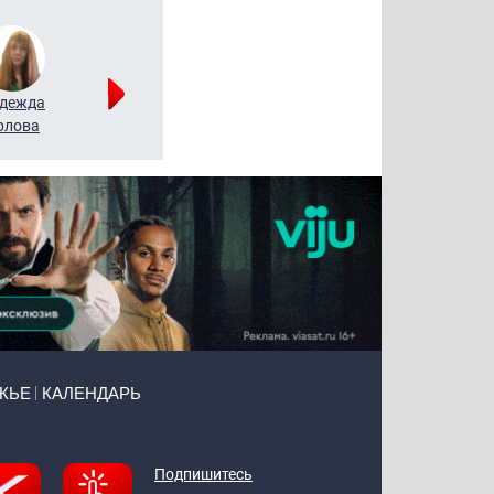
дежда
Мария
Алексей
рлова
Щербаль
Леонтьев
ЖЬЕ
КАЛЕНДАРЬ
Подпишитесь