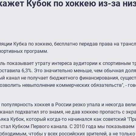
кажет Кубок по хоккею из-за ни
яции Кубка по хоккею, бесплатно передав права на тран
спортивных программ.
ль показывает утрату интереса аудитории к спортивным т
ставила 6,3%. Это значительно меньше, чем обычная доля
рвый канал не получает бюджетного финансирования, сущест
озволить невыполнение коммерческих обязательств", - гов
ах популярность хоккея в России резко упала и некогда вел
канал подхватил это знамя, не дав хоккею пропасть с экр
яка Кубок, который когда-то начинался как советский "При
", стал Кубком Первого канала. С 2010 года мы показывае
обходимым, чтобы у всех российских зрителей, а не тольк