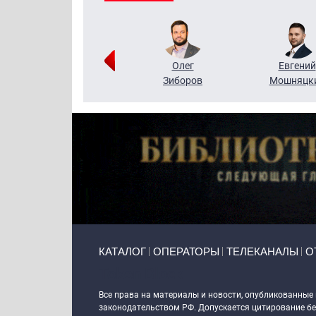
Григорий
Олег
Евгений
Кузин
Зиборов
Мошняцк
Primary links
КАТАЛОГ
ОПЕРАТОРЫ
ТЕЛЕКАНАЛЫ
О
Token Block
Все права на материалы и новости, опубликованные
законодательством РФ. Допускается цитирование без