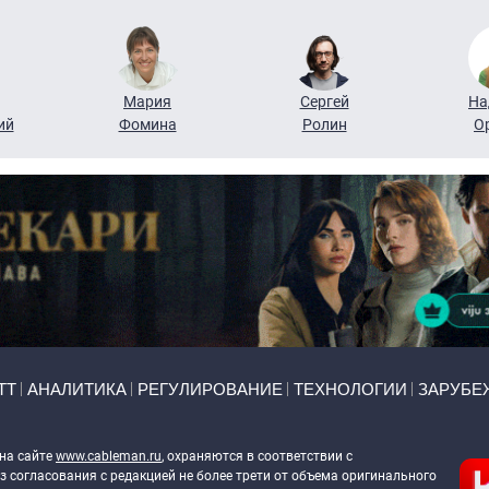
Мария
Сергей
На
ий
Фомина
Ролин
О
ТТ
АНАЛИТИКА
РЕГУЛИРОВАНИЕ
ТЕХНОЛОГИИ
ЗАРУБЕ
 на сайте
www.cableman.ru
, охраняются в соответствии с
 согласования с редакцией не более трети от объема оригинального