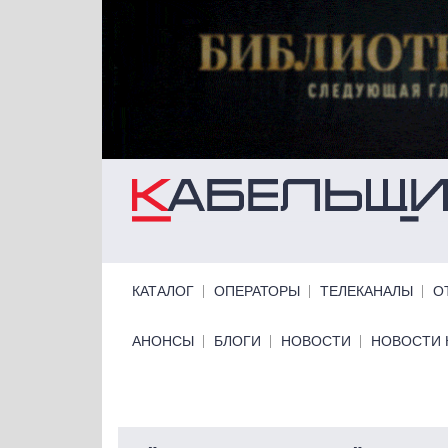
Перейти к основному содержанию
Primary links
КАТАЛОГ
ОПЕРАТОРЫ
ТЕЛЕКАНАЛЫ
О
Primary links bottom
АНОНСЫ
БЛОГИ
НОВОСТИ
НОВОСТИ 