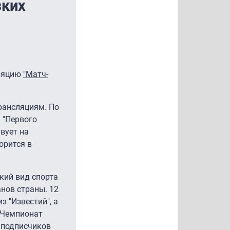
зких
сляцию
"Матч-
рансляциям. По
 "Первого
вует на
орится в
икий вид спорта
анов страны. 12
з "Известий", а
м Чемпионат
о подписчиков