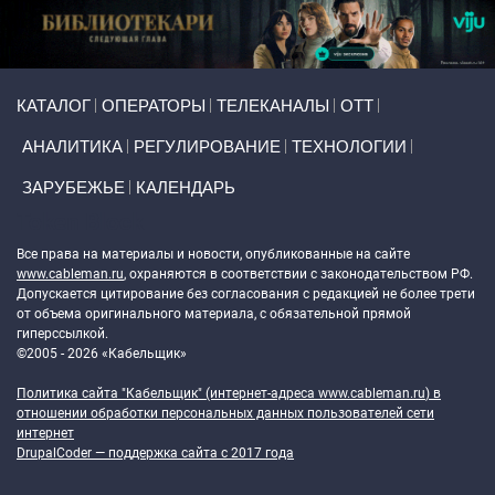
Primary links
КАТАЛОГ
ОПЕРАТОРЫ
ТЕЛЕКАНАЛЫ
ОТТ
АНАЛИТИКА
РЕГУЛИРОВАНИЕ
ТЕХНОЛОГИИ
ЗАРУБЕЖЬЕ
КАЛЕНДАРЬ
Token Block
Все права на материалы и новости, опубликованные на сайте
www.cableman.ru
, охраняются в соответствии с законодательством РФ.
Допускается цитирование без согласования с редакцией не более трети
от объема оригинального материала, с обязательной прямой
гиперссылкой.
©2005 - 2026 «Кабельщик»
Политика сайта "Кабельщик" (интернет-адреса
www.cableman.ru
) в
отношении обработки персональных данных пользователей сети
интернет
DrupalCoder — поддержка сайта c 2017 года