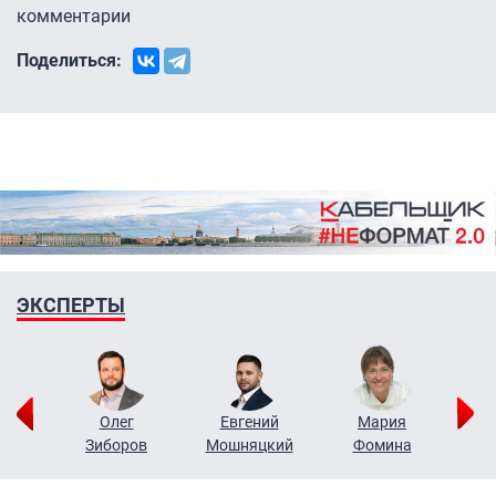
комментарии
Поделиться:
ЭКСПЕРТЫ
рий
Олег
Евгений
Мария
н
Зиборов
Мошняцкий
Фомина