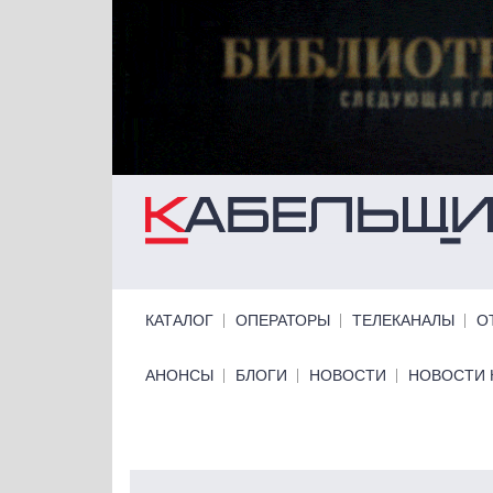
Перейти к основному содержанию
Primary links
КАТАЛОГ
ОПЕРАТОРЫ
ТЕЛЕКАНАЛЫ
О
Primary links bottom
АНОНСЫ
БЛОГИ
НОВОСТИ
НОВОСТИ 