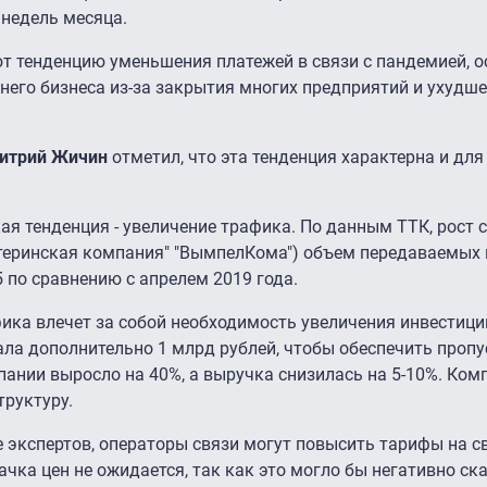
 недель месяца.
т тенденцию уменьшения платежей в связи с пандемией, о
днего бизнеса из-за закрытия многих предприятий и ухудш
итрий Жичин
отметил, что эта тенденция характерна и дл
ая тенденция - увеличение трафика. По данным ТТК, рост 
материнская компания" "ВымпелКома") объем передаваемых
 по сравнению с апрелем 2019 года.
фика влечет за собой необходимость увеличения инвестици
ла дополнительно 1 млрд рублей, чтобы обеспечить пропу
пании выросло на 40%, а выручка снизилась на 5-10%. Комп
труктуру.
е экспертов, операторы связи могут повысить тарифы на св
качка цен не ожидается, так как это могло бы негативно ск