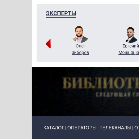
ЭКСПЕРТЫ
Григорий
Олег
Евгений
Кузин
Зиборов
Мошняцк
Primary links
КАТАЛОГ
ОПЕРАТОРЫ
ТЕЛЕКАНАЛЫ
О
Token Block