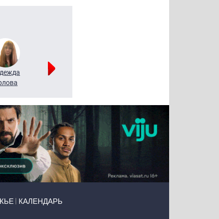
дежда
Мария
Алексей
рлова
Щербаль
Леонтьев
ЖЬЕ
КАЛЕНДАРЬ