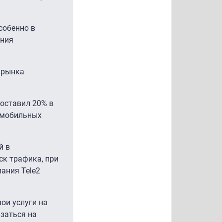
собенно в
ения
я рынка
составил 20% в
 мобильных
й в
ск трафика, при
ания Tele2
ои услуги на
азаться на