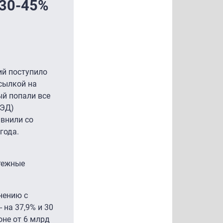
 30-45%
ий поступило
сылкой на
ый попали все
ВЭД)
авнили со
года.
тежные
нению с
 на 37,9% и 30
оне от 6 млрд