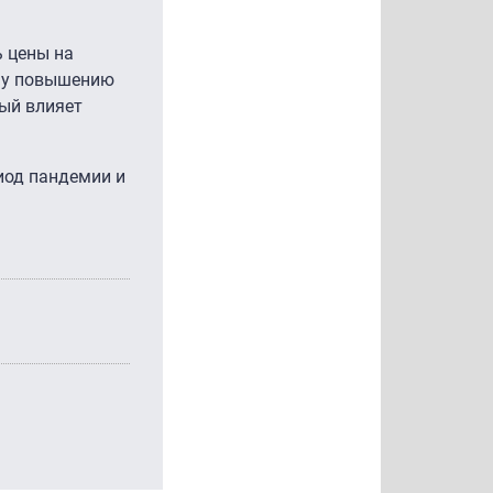
ь цены на
ому повышению
рый влияет
иод пандемии и