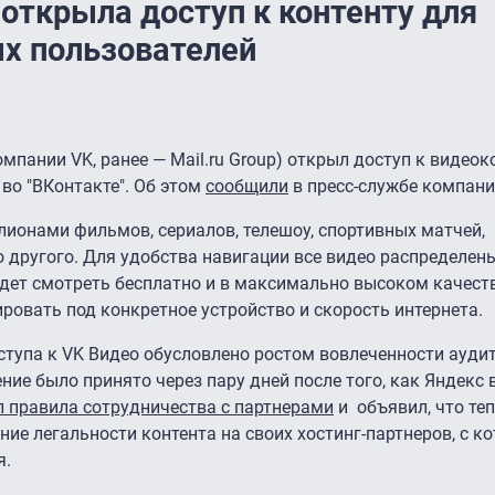
открыла доступ к контенту для
х пользователей
пании VK, ранее — Mail.ru Group) открыл доступ к видеок
во "ВКонтакте". Об этом
сообщили
в пресс-службе компани
ллионами фильмов, сериалов, телешоу, спортивных матчей,
 другого. Для удобства навигации все видео распределен
дет смотреть бесплатно и в максимально высоком качеств
ровать под конкретное устройство и скорость интернета.
ступа к VK Видео обусловлено ростом вовлеченности ауди
ие было принято через пару дней после того, как Яндекс 
 правила сотрудничества с партнерами
и объявил, что теп
ние легальности контента на своих хостинг-партнеров, с 
я.