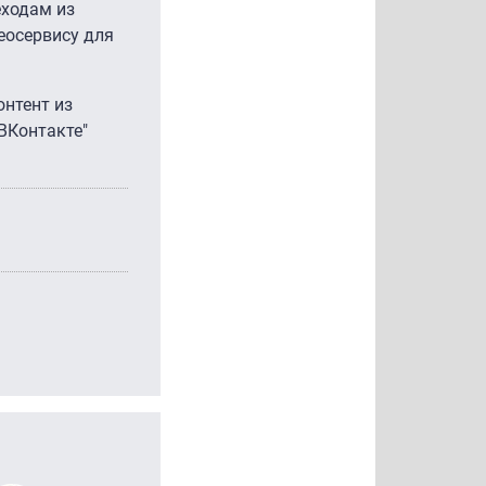
еходам из
еосервису для
онтент из
ВКонтакте"