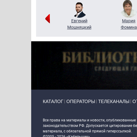
Виктор
Евгений
Мария
Бритько
Мошняцкий
Фомина
Primary links
КАТАЛОГ
ОПЕРАТОРЫ
ТЕЛЕКАНАЛЫ
О
Token Block
Все права на материалы и новости, опубликованные
законодательством РФ. Допускается цитирование без
материала, с обязательной прямой гиперссылкой.
©2005 - 2026 «Кабельщик»