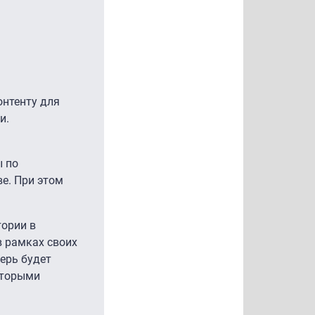
онтенту для
и.
ы по
е. При этом
тории в
в рамках своих
ерь будет
которыми