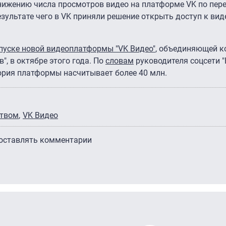
нижению числа просмотров видео на платформе VK по пер
езультате чего в VK приняли решение открыть доступ к вид
пуске новой видеоплатформы "VK Видео"
, объединяющей к
", в октябре этого года. По
словам
руководителя соцсети "
ория платформы насчитывает более 40 млн.
ством
VK Видео
 оставлять комментарии