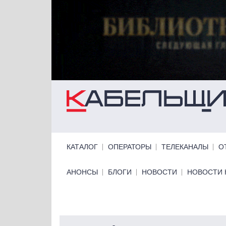
Перейти к основному содержанию
Primary links
КАТАЛОГ
ОПЕРАТОРЫ
ТЕЛЕКАНАЛЫ
О
Primary links bottom
АНОНСЫ
БЛОГИ
НОВОСТИ
НОВОСТИ 