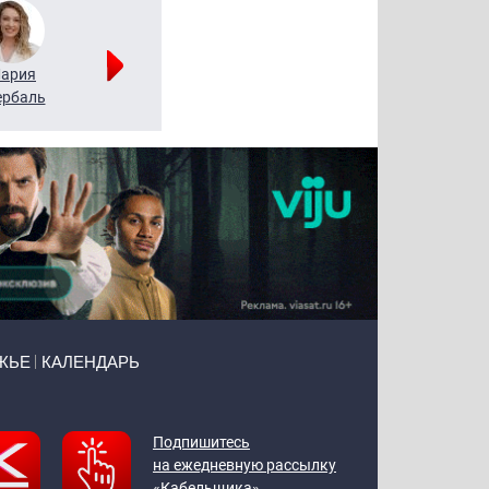
ария
Алексей
Татьяна
рбаль
Леонтьев
Воронова
ЖЬЕ
КАЛЕНДАРЬ
Подпишитесь
на ежедневную рассылку
«Кабельщика»