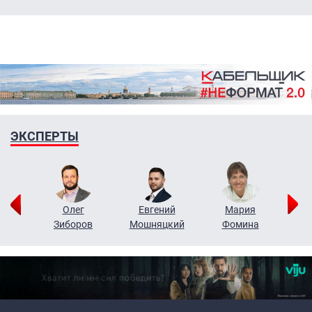
ЭКСПЕРТЫ
рий
Олег
Евгений
Мария
н
Зиборов
Мошняцкий
Фомина