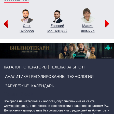
рий
Олег
Евгений
Мария
н
Зиборов
Мошняцкий
Фомина
Primary links
КАТАЛОГ
ОПЕРАТОРЫ
ТЕЛЕКАНАЛЫ
ОТТ
АНАЛИТИКА
РЕГУЛИРОВАНИЕ
ТЕХНОЛОГИИ
ЗАРУБЕЖЬЕ
КАЛЕНДАРЬ
Token Block
Все права на материалы и новости, опубликованные на сайте
www.cableman.ru
, охраняются в соответствии с законодательством РФ.
Допускается цитирование без согласования с редакцией не более трети