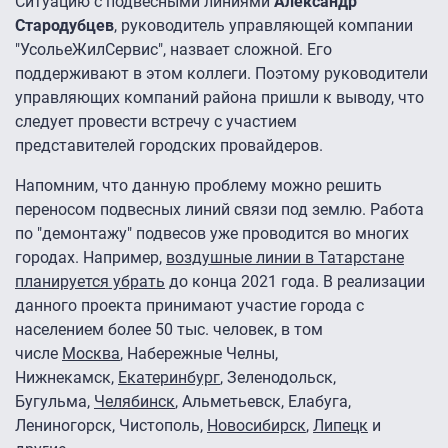
Ситуацию с подвесными линиями
Александр
Стародубцев
, руководитель управляющей компании
"УсольеЖилСервис", назвает сложной. Его
поддерживают в этом коллеги. Поэтому руководители
управляющих компаний района пришли к выводу, что
следует провести встречу с участием
представителей городских провайдеров.
Напомним, что данную проблему можно решить
переносом подвесных линий связи под землю. Работа
по "демонтажу" подвесов уже проводится во многих
городах. Например,
воздушные линии в Татарстане
планируется убрать
до конца 2021 года. В реализации
данного проекта принимают участие города с
населением более 50 тыс. человек, в том
числе
Москва
, Набережные Челны,
Нижнекамск,
Екатеринбург
, Зеленодольск,
Бугульма,
Челябинск
, Альметьевск, Елабуга,
Лениногорск, Чистополь,
Новосибирск
,
Липецк
и