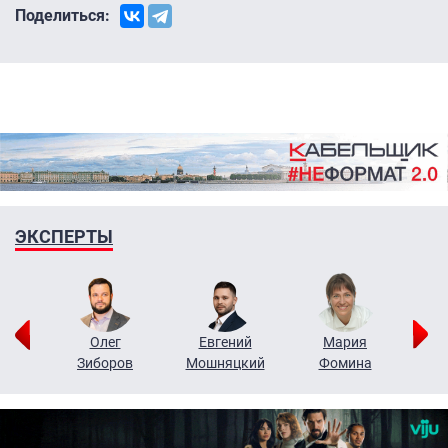
Поделиться:
ЭКСПЕРТЫ
рий
Олег
Евгений
Мария
н
Зиборов
Мошняцкий
Фомина