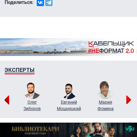
Поделиться:
ЭКСПЕРТЫ
рий
Олег
Евгений
Мария
н
Зиборов
Мошняцкий
Фомина