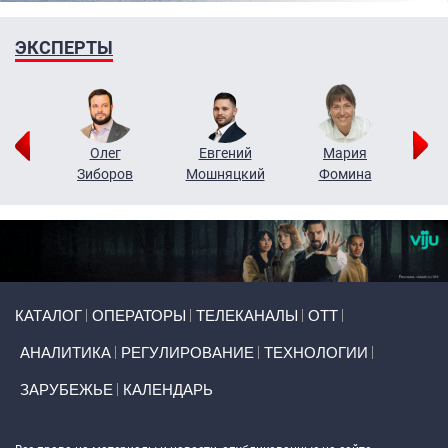
ЭКСПЕРТЫ
рий
Олег
Евгений
Мария
н
Зиборов
Мошняцкий
Фомина
Primary links
КАТАЛОГ
ОПЕРАТОРЫ
ТЕЛЕКАНАЛЫ
ОТТ
АНАЛИТИКА
РЕГУЛИРОВАНИЕ
ТЕХНОЛОГИИ
ЗАРУБЕЖЬЕ
КАЛЕНДАРЬ
Token Block