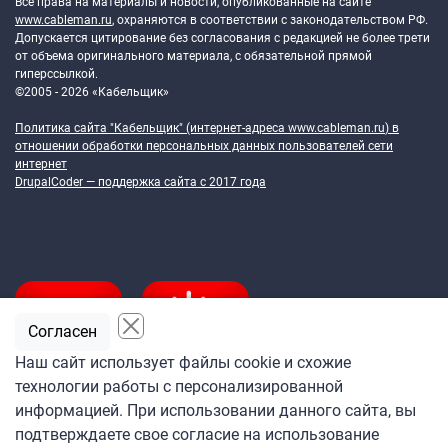
Все права на материалы и новости, опубликованные на сайте
www.cableman.ru
, охраняются в соответствии с законодательством РФ.
Допускается цитирование без согласования с редакцией не более трети
от объема оригинального материала, с обязательной прямой
гиперссылкой.
©2005 - 2026 «Кабельщик»
Политика сайта "Кабельщик" (интернет-адреса
www.cableman.ru
) в
отношении обработки персональных данных пользователей сети
интернет
DrupalCoder — поддержка сайта c 2017 года
Согласен
Наш сайт использует файлы cookie и схожие
технологии работы с персонализированной
Подпишитесь
информацией. При использовании данного сайта, вы
на ежедневную рассылку
подтверждаете свое согласие на использование