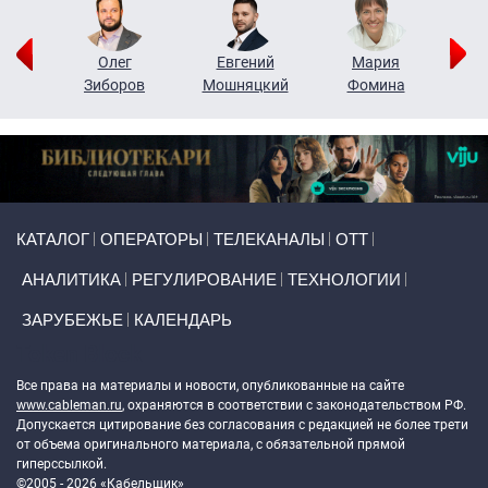
рий
Олег
Евгений
Мария
н
Зиборов
Мошняцкий
Фомина
Primary links
КАТАЛОГ
ОПЕРАТОРЫ
ТЕЛЕКАНАЛЫ
ОТТ
АНАЛИТИКА
РЕГУЛИРОВАНИЕ
ТЕХНОЛОГИИ
ЗАРУБЕЖЬЕ
КАЛЕНДАРЬ
Token Block
Все права на материалы и новости, опубликованные на сайте
www.cableman.ru
, охраняются в соответствии с законодательством РФ.
Допускается цитирование без согласования с редакцией не более трети
от объема оригинального материала, с обязательной прямой
гиперссылкой.
©2005 - 2026 «Кабельщик»