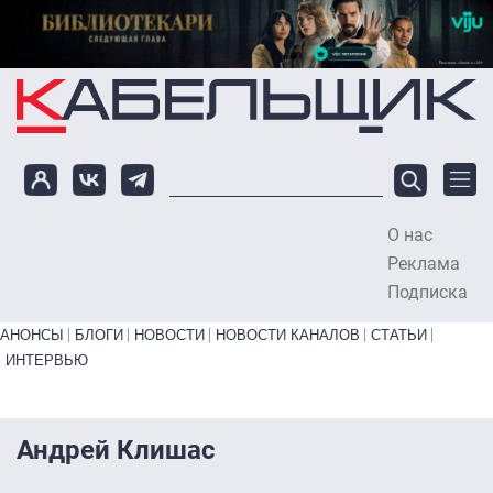
Перейти к основному содержанию
О нас
To
Реклама
Подписка
Primary links bottom
АНОНСЫ
БЛОГИ
НОВОСТИ
НОВОСТИ КАНАЛОВ
СТАТЬИ
ИНТЕРВЬЮ
Андрей Клишас