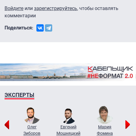
Войдите
или
зарегистрируйтесь
, чтобы оставлять
комментарии
Поделиться:
ЭКСПЕРТЫ
рий
Олег
Евгений
Мария
н
Зиборов
Мошняцкий
Фомина