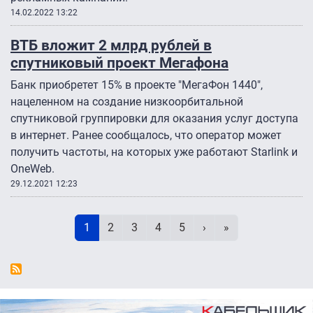
14.02.2022 13:22
ВТБ вложит 2 млрд рублей в
спутниковый проект Мегафона
Банк приобретет 15% в проекте "МегаФон 1440",
нацеленном на создание низкоорбитальной
спутниковой группировки для оказания услуг доступа
в интернет. Ранее сообщалось, что оператор может
получить частоты, на которых уже работают Starlink и
OneWeb.
29.12.2021 12:23
Нумерация страниц
Текущая страница
Page
Page
Page
Page
Следующая страниц
Последняя стра
1
2
3
4
5
›
»