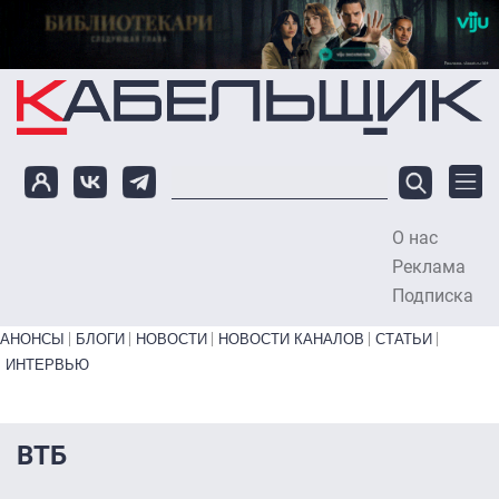
Перейти к основному содержанию
О нас
To
Реклама
Подписка
Primary links bottom
АНОНСЫ
БЛОГИ
НОВОСТИ
НОВОСТИ КАНАЛОВ
СТАТЬИ
ИНТЕРВЬЮ
ВТБ