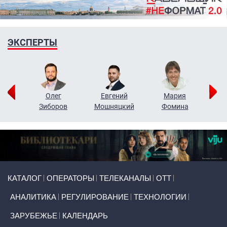
ЭКСПЕРТЫ
рий
Олег
Евгений
Мария
н
Зиборов
Мошняцкий
Фомина
Primary links
КАТАЛОГ
ОПЕРАТОРЫ
ТЕЛЕКАНАЛЫ
ОТТ
АНАЛИТИКА
РЕГУЛИРОВАНИЕ
ТЕХНОЛОГИИ
ЗАРУБЕЖЬЕ
КАЛЕНДАРЬ