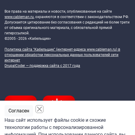
Token Block
Все права на материалы и новости, опубликованные на сайте
www.cableman.ru
, охраняются в соответствии с законодательством РФ.
Допускается цитирование без согласования с редакцией не более трети
от объема оригинального материала, с обязательной прямой
гиперссылкой.
©2005 - 2026 «Кабельщик»
Политика сайта "Кабельщик" (интернет-адреса
www.cableman.ru
) в
отношении обработки персональных данных пользователей сети
интернет
DrupalCoder — поддержка сайта c 2017 года
Согласен
Наш сайт использует файлы cookie и схожие
технологии работы с персонализированной
Подпишитесь
информацией. При использовании данного сайта, вы