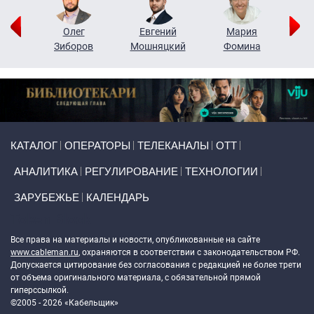
рий
Олег
Евгений
Мария
н
Зиборов
Мошняцкий
Фомина
Primary links
КАТАЛОГ
ОПЕРАТОРЫ
ТЕЛЕКАНАЛЫ
ОТТ
АНАЛИТИКА
РЕГУЛИРОВАНИЕ
ТЕХНОЛОГИИ
ЗАРУБЕЖЬЕ
КАЛЕНДАРЬ
Token Block
Все права на материалы и новости, опубликованные на сайте
www.cableman.ru
, охраняются в соответствии с законодательством РФ.
Допускается цитирование без согласования с редакцией не более трети
от объема оригинального материала, с обязательной прямой
гиперссылкой.
©2005 - 2026 «Кабельщик»